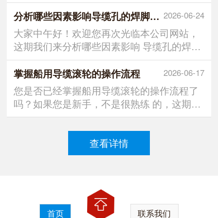
友们，我们泰州市万里船舶机械制造有限公
司将为您提供优质的 产品和服务。 下面我们
分析哪些因素影响导缆孔的焊脚尺寸
2026-06-24
就给大家讲讲关于导缆孔的三大核心作用，
大家中午好！欢迎您再次光临本公司网站，
希望都能够对它有进一 步的了解。 先是导向
这期我们来分析哪些因素影响 导缆孔的焊脚
约束，精准限定缆绳的运动轨迹，确保缆绳
尺寸？ 我们需要清楚导缆孔是船舶或海上设
从绞车、缆桩等设备延
施中用于固定和导向缆绳的重要部件， 其焊
掌握船用导缆滚轮的操作流程
2026-06-17
脚大小直接关系到结构的稳定性和安全性。
您是否已经掌握船用导缆滚轮的操作流程了
因此，在选择导缆孔焊脚 尺寸时，需要充分
吗？如果您是新手，不是很熟练 的，这期就
考虑多种因素，以确保焊接质量和结构安
可以跟着我们泰州市万里船舶机械制造有限
全。 可能是受力情况：导缆
公司来了解下。 其实，这个方面的操作流程
可分为四个阶段：准备、执行、监控和收
查看详情
尾。 在准备阶段，操作人员需检查导缆滚轮
是否完好，无裂纹、变形或锈蚀；清 洁滚轮
表面，移除油污和杂物；并穿
首页
联系我们