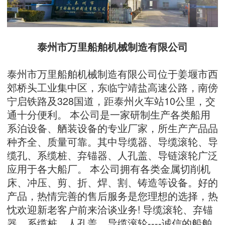
泰州市万里船舶机械制造有限公司
泰州市万里船舶机械制造有限公司位于姜堰市西
郊桥头工业集中区，东临宁靖盐高速公路，南傍
宁启铁路及328国道，距泰州火车站10公里，交
通十分便利。 本公司是一家研制生产各类船用
系泊设备、舾装设备的专业厂家，所生产产品品
种齐全、质量可靠。其中导缆器、导缆滚轮、导
缆孔、系缆桩、弃锚器、人孔盖、导链滚轮广泛
应用于各大船厂。 本公司拥有各类金属切削机
床、冲压、剪、折、焊、割、铸造等设备。好的
产品，热情完善的售后服务是您理想的选择，热
忱欢迎新老客户前来洽谈业务! 导缆滚轮、弃锚
器、系缆桩、人孔盖、导缆滚轮----诚信的船舶