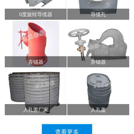
0度旋转导缆器
导缆孔
弃锚器
弃锚器
人孔盖厂家
人孔盖
查看更多