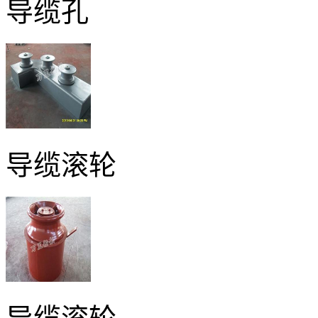
导缆孔
导缆滚轮