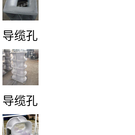
导缆孔
导缆孔