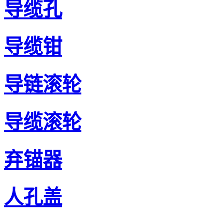
导缆孔
导缆钳
导链滚轮
导缆滚轮
弃锚器
人孔盖